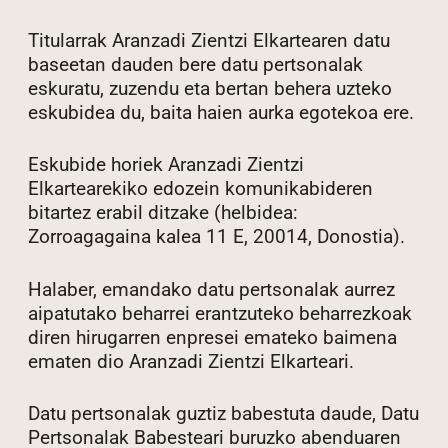
Titularrak Aranzadi Zientzi Elkartearen datu
baseetan dauden bere datu pertsonalak
eskuratu, zuzendu eta bertan behera uzteko
eskubidea du, baita haien aurka egotekoa ere.
Eskubide horiek Aranzadi Zientzi
Elkartearekiko edozein komunikabideren
bitartez erabil ditzake (helbidea:
Zorroagagaina kalea 11 E, 20014, Donostia).
Halaber, emandako datu pertsonalak aurrez
aipatutako beharrei erantzuteko beharrezkoak
diren hirugarren enpresei emateko baimena
ematen dio Aranzadi Zientzi Elkarteari.
Datu pertsonalak guztiz babestuta daude, Datu
Pertsonalak Babesteari buruzko abenduaren