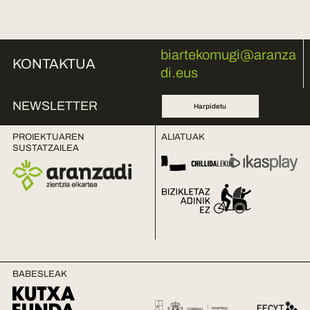
biartekomugi@aranza
KONTAKTUA
di.eus
NEWSLETTER
Harpidetu
PROIEKTUAREN
ALIATUAK
SUSTATZAILEA
BABESLEAK