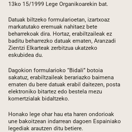
13ko 15/1999 Lege Organikoarekin bat.
Datuak biltzeko formularioetan, izartxoaz
markatutako eremuak nahitaez bete
beharrekoak dira. Hortaz, erabiltzaileak ez
baditu beharrezko datuak ematen, Aranzadi
Zientzi Elkarteak zerbitzua ukatzeko
eskubidea du.
Dagokion formularioko “Bidali” botoia
sakatuz, erabiltzaileak berariazko baimena
ematen du bere datuak erabil daitezen, posta
elektroniko bitartez edo bestela mezu
komertzialak bidaltzeko.
Honako lege ohar hau eta haren ondorioak
une bakoitzean indarrean dagoen Espainiako
legediak arautzen ditu betiere.