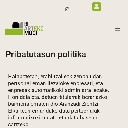
Pribatutasun politika
Hainbatetan, erabiltzaileak zenbait datu
pertsonal eman liezaioke enpresari, eta
enpresak automatikoki administra lezake.
Hori dela-eta, datuen titularrak berariazko
baimena ematen dio Aranzadi Zientzi
Elkarteari emandako datu pertsonalak
informatikoki tratatu eta datu basean
sartzeko.