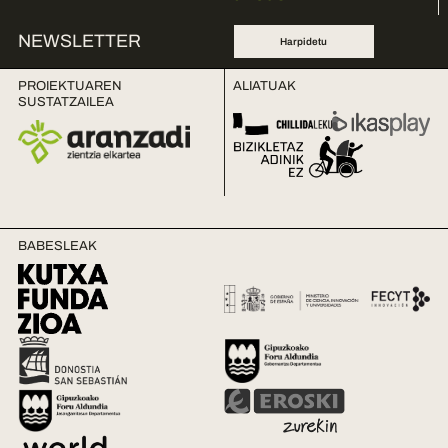
NEWSLETTER
Harpidetu
PROIEKTUAREN
ALIATUAK
SUSTATZAILEA
BABESLEAK