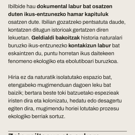
Ibilbide hau
dokumental labur bat osatzen
duten ikus-entzunezko hamar kapituluk
osatzen dute. Ibilian gozatzeko pentsatuta daude,
kontatzen ditugun istorioak gertatzen diren
lekuetan.
Geldialdi bakoitzak
historia naturalari
buruzko ikus-entzunezko
kontakizun labur
bat
eskaintzen du, puntu horretan ikus daitekeen
fenomeno ekologiko eta ebolutiboari buruzkoa.
Hiria ez da naturatik isolatutako espazio bat,
etengabeko mugimenduan dagoen leku bat
baizik; bertara beste toki batzuetako espezieak
iristen dira eta kolonizatu, hedatu edo desagertu
egiten dira, mugimendu horiei lotutako prozesu
ekologiko berriak sortuz.