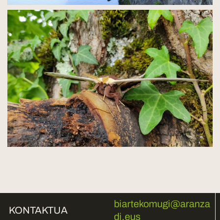
biartekomugi@aranza
KONTAKTUA
di.eus