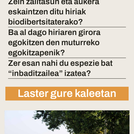
Zein zailtasun eta aukera
eskaintzen ditu hiriak
biodibertsitaterako?
Ba al dago hiriaren girora
egokitzen den muturreko
egokitzapenik?
Zer esan nahi du espezie bat
“inbaditzailea” izatea?
Laster gure kaleetan