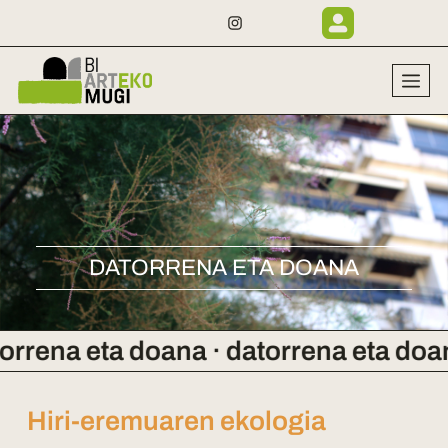
DATORRENA ETA DOANA
a eta doana · datorrena eta doana · 
Hiri-eremuaren ekologia