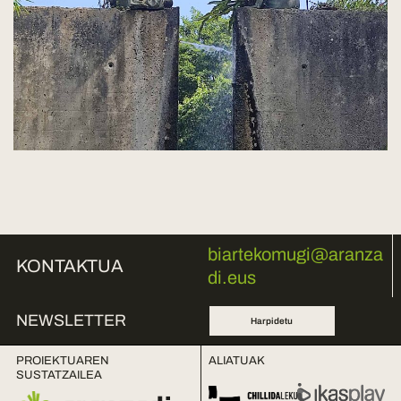
biartekomugi@aranza
KONTAKTUA
di.eus
NEWSLETTER
Harpidetu
PROIEKTUAREN
ALIATUAK
SUSTATZAILEA