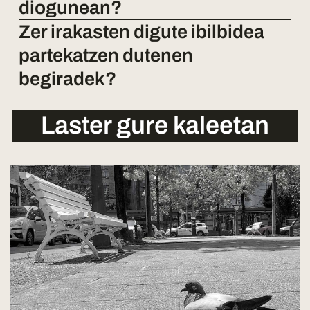
diogunean?
Zer irakasten digute ibilbidea
partekatzen dutenen
begiradek?
Laster gure kaleetan