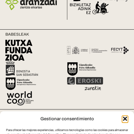
BABESLEAK
LAGUNTZAILEAK
Gestionar consentimiento
Para ofrecer las mejores experiencias, utilizamos tecnologías como las cookies para almacenar