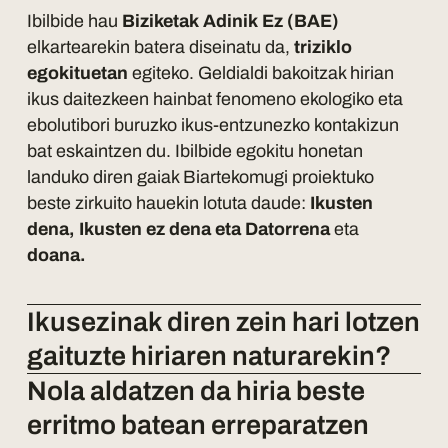
Ibilbide hau
Biziketak Adinik Ez (BAE)
elkartearekin batera diseinatu da,
triziklo
egokituetan
egiteko. Geldialdi bakoitzak hirian
ikus daitezkeen hainbat fenomeno ekologiko eta
ebolutibori buruzko ikus-entzunezko kontakizun
bat eskaintzen du. Ibilbide egokitu honetan
landuko diren gaiak Biartekomugi proiektuko
beste zirkuito hauekin lotuta daude:
Ikusten
dena, Ikusten ez dena eta Datorrena
eta
doana.
Ikusezinak diren zein hari lotzen
gaituzte hiriaren naturarekin?
Nola aldatzen da hiria beste
erritmo batean erreparatzen