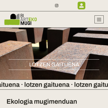
LOTZEN GAITUENA
na · lotzen gaituena · lotzen gaituena 
Ekologia mugimenduan