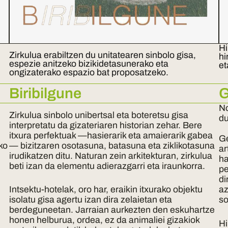
Hi
Zirkulua erabiltzen du unitatearen sinbolo gisa,
hi
espezie anitzeko bizikidetasunerako eta
et
ongizaterako espazio bat proposatzeko.
Biribilgune
G
No
Zirkulua sinbolo unibertsal eta boteretsu gisa
d
interpretatu da gizateriaren historian zehar. Bere
itxura perfektuak —hasierarik eta amaierarik gabea
Ge
ko
— bizitzaren osotasuna, batasuna eta ziklikotasuna
ar
irudikatzen ditu. Naturan zein arkitekturan, zirkulua
ha
beti izan da elementu adierazgarri eta iraunkorra.
pe
di
Intsektu-hotelak, oro har, eraikin itxurako objektu
az
isolatu gisa agertu izan dira zelaietan eta
so
berdeguneetan. Jarraian aurkezten den eskuhartze
honen helburua, ordea, ez da animaliei gizakiok
Hi