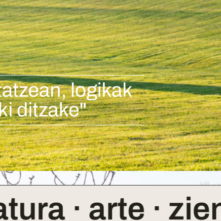
atzean, logikak
ki ditzake"
· arte · zientzia 