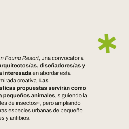
n Fauna Resort
, una convocatoria
, arquitectos/as, diseñadores/as y
a interesada
en abordar esta
mirada creativa.
Las
ísticas propuestas servirán como
ra pequeños animales
, siguiendo la
teles de insectos», pero ampliando
otras especies urbanas de pequeño
s y anfibios.