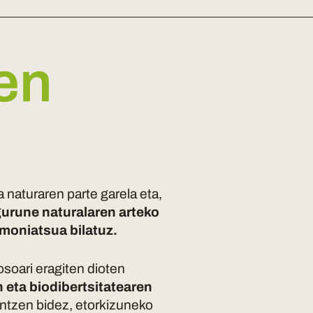
ren
 naturaren parte garela eta,
gurune naturalaren arteko
rmoniatsua bilatuz.
soari eragiten dioten
 eta biodibertsitatearen
intzen bidez, etorkizuneko