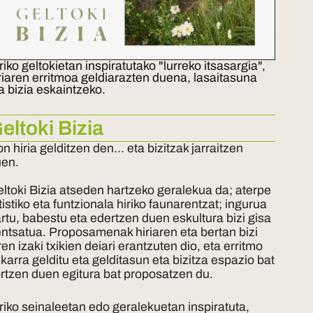
riko geltokietan inspiratutako "lurreko itsasargia",
riaren erritmoa geldiarazten duena, lasaitasuna
a bizia eskaintzeko.
eltoki Bizia
n hiria gelditzen den… eta bizitzak jarraitzen
uen.
ltoki Bizia atseden hartzeko geralekua da; aterpe
tistiko eta funtzionala hiriko faunarentzat; ingurua
rtu, babestu eta edertzen duen eskultura bizi gisa
ntsatua. Proposamenak hiriaren eta bertan bizi
ren izaki txikien deiari erantzuten dio, eta erritmo
karra gelditu eta gelditasun eta bizitza espazio bat
rtzen duen egitura bat proposatzen du.
riko seinaleetan edo geralekuetan inspiratuta,