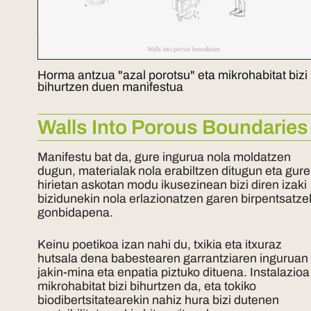
Horma antzua "azal porotsu" eta mikrohabitat bizi
bihurtzen duen manifestua
Walls Into Porous Boundaries
Manifestu bat da, gure ingurua nola moldatzen
dugun, materialak nola erabiltzen ditugun eta gure
hirietan askotan modu ikusezinean bizi diren izaki
bizidunekin nola erlazionatzen garen birpentsatze
gonbidapena.
Keinu poetikoa izan nahi du, txikia eta itxuraz
hutsala dena babestearen garrantziaren inguruan
jakin-mina eta enpatia piztuko dituena. Instalazioa
mikrohabitat bizi bihurtzen da, eta tokiko
biodibertsitatearekin nahiz hura bizi dutenen