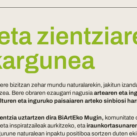
eta zientzia
lkargunea
re bizitzan zehar mundu naturalarekin, jakitun izanda
tzea. Bere obraren ezaugarri nagusia
artearen eta in
lturen eta inguruko paisaiaren arteko sinbiosi ha
ientzia uztartzen dira BiArtEko Mugin,
komunitate o
eta inspiratzaileak aurkitzeko, eta
iraunkortasunaren
urune naturalean inpaktu positiboa sortzen duten ek