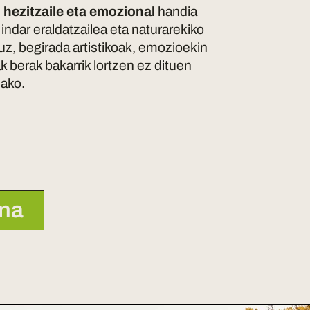
 hezitzaile eta emozional
handia
 indar eraldatzailea eta naturarekiko
tuz, begirada artistikoak, emozioekin
k berak bakarrik lortzen ez dituen
lako.
na