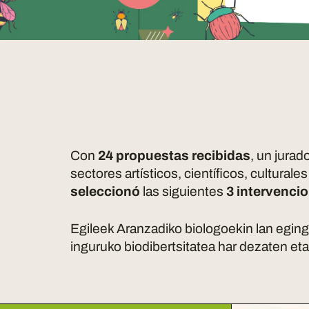
Con
24 propuestas recibidas
, un jurad
sectores artísticos, científicos, culturale
seleccionó
las siguientes
3 intervenci
Egileek Aranzadiko biologoekin lan eging
inguruko biodibertsitatea har dezaten e