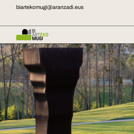
biartekomugi@aranzadi.eus