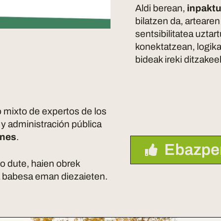
Aldi berean,
inpaktu
bilatzen da, artearen
sentsibilitatea uztar
konektatzean, logika
bideak ireki ditzakee
o mixto de expertos de los
s y administración pública
ones
.
Ebazpe
o dute, haien obrek
ta babesa eman diezaieten.