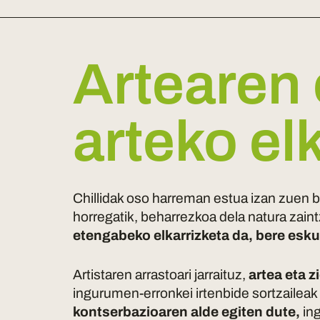
Artearen 
arteko e
Chillidak oso harreman estua izan zuen be
horregatik, beharrezkoa dela natura zain
etengabeko elkarrizketa da, bere esku
Artistaren arrastoari jarraituz,
artea eta z
ingurumen-erronkei irtenbide sortzaileak 
kontserbazioaren alde egiten dute,
ing