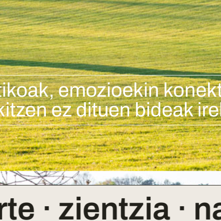
stikoak, emozioekin konekt
itzen ez dituen bideak ire
zientzia · natura 