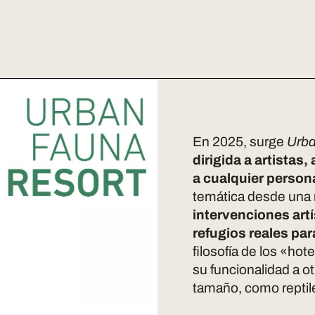
En 2025, surge
Urba
dirigida a artistas
a cualquier person
temática desde una 
intervenciones art
refugios reales pa
filosofía de los «ho
su funcionalidad a 
tamaño, como reptile