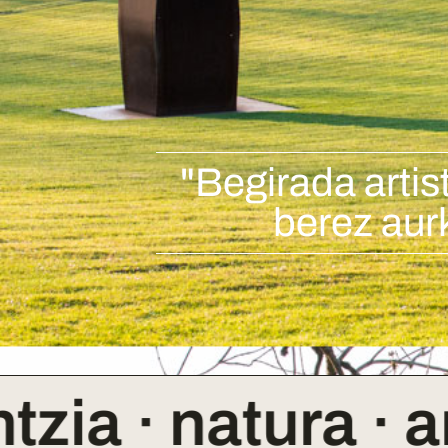
"Begirada arti
berez aurk
· natura · arte · 