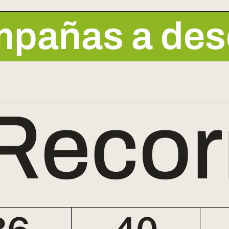
pañas a desc
Recor