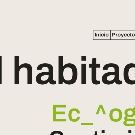
Inicio
Proyect
 habita
Arte
_
_