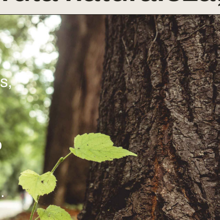
s,
o
.