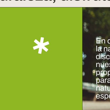
En 
la n
dis
nues
pro
para
natu
espe