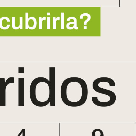
ubrirla?
ridos