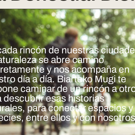
cada rincón de nuestras ciudade
aturaleza se abre camino
cretamente y nos acompaña en
tro día a día. Biarteko Mugi te
pone caminar de un rincón a otr
 descubrir esas historias
rales, para conectar espacios y
cies, entre ellos y con nosotros