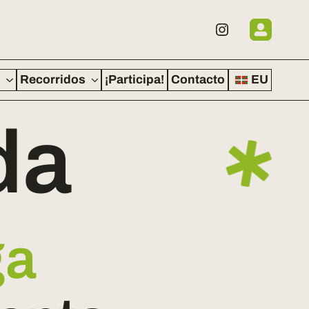
o
Recorridos
¡Participa!
Contacto
EU
da
#