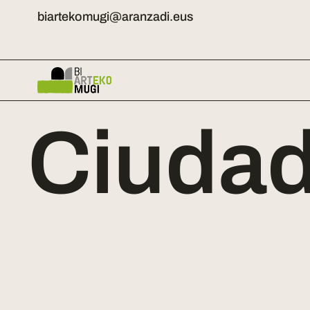
biartekomugi@aranzadi.eus
Ciudad